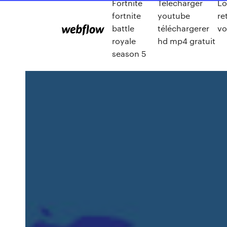
Fortnite
Telecharger
Lo
fortnite
youtube
re
battle
téléchargerer
vo
royale
hd mp4 gratuit
season 5