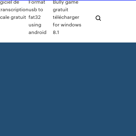
giciel de
Format
Bully game
transcription
usb to
gratuit
cale gratuit
fat32
télécharger
using
for windows
android
8.1