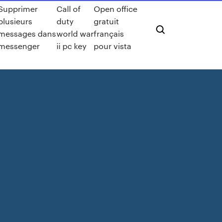
Supprimer
Call of
Open office
plusieurs
duty
gratuit
messages dans
world war
français
messenger
ii pc key
pour vista