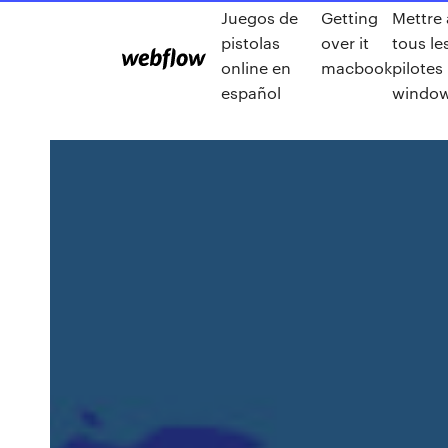
Juegos de
Getting
Mettre 
pistolas
over it
tous le
online en
macbook
pilotes
español
window