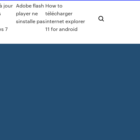
à jour
Adobe flash
How to
s
player ne
télécharger
sinstalle pas
internet explorer
s 7
11 for android