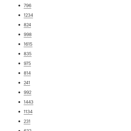
796
1234
824
998
1615
835
975
814
241
992
1443
1134
231
632