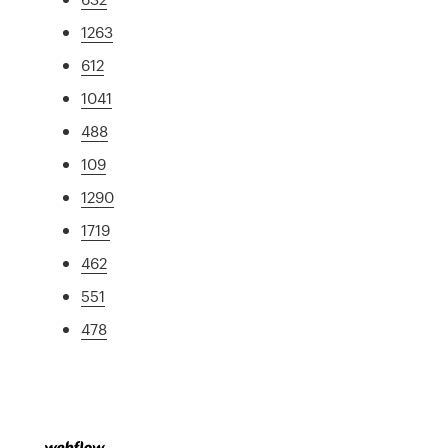
1263
612
1041
488
109
1290
1719
462
551
478