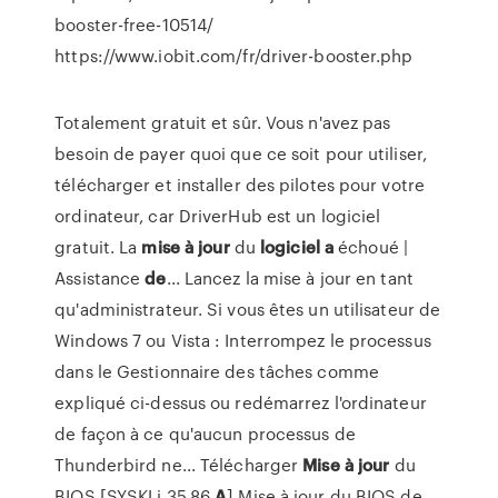
booster-free-10514/
https://www.iobit.com/fr/driver-booster.php
Totalement gratuit et sûr. Vous n'avez pas
besoin de payer quoi que ce soit pour utiliser,
télécharger et installer des pilotes pour votre
ordinateur, car DriverHub est un logiciel
gratuit. La
mise
à
jour
du
logiciel
a
échoué |
Assistance
de
... Lancez la mise à jour en tant
qu'administrateur. Si vous êtes un utilisateur de
Windows 7 ou Vista : Interrompez le processus
dans le Gestionnaire des tâches comme
expliqué ci-dessus ou redémarrez l'ordinateur
de façon à ce qu'aucun processus de
Thunderbird ne... Télécharger
Mise
à
jour
du
BIOS [SYSKLi 35.86
A
] Mise à jour du BIOS de