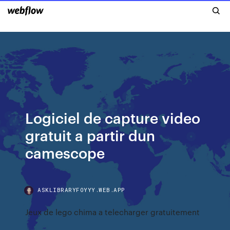
Logiciel de capture video
gratuit a partir dun
camescope
ASKLIBRARYFOYYY.WEB.APP
Jeux de lego chima a telecharger gratuitement