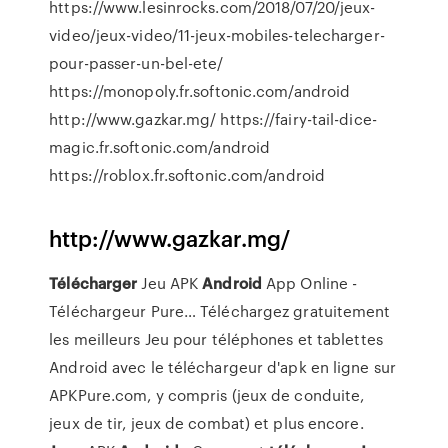
https://www.lesinrocks.com/2018/07/20/jeux-
video/jeux-video/11-jeux-mobiles-telecharger-
pour-passer-un-bel-ete/
https://monopoly.fr.softonic.com/android
http://www.gazkar.mg/ https://fairy-tail-dice-
magic.fr.softonic.com/android
https://roblox.fr.softonic.com/android
http://www.gazkar.mg/
Télécharger
Jeu APK
Android
App Online -
Téléchargeur Pure… Téléchargez gratuitement
les meilleurs Jeu pour téléphones et tablettes
Android avec le téléchargeur d'apk en ligne sur
APKPure.com, y compris (jeux de conduite,
jeux de tir, jeux de combat) et plus encore.