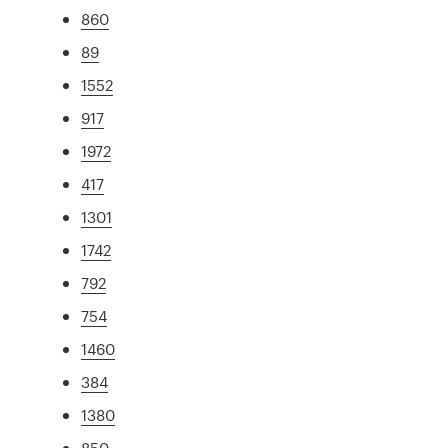
860
89
1552
917
1972
417
1301
1742
792
754
1460
384
1380
850