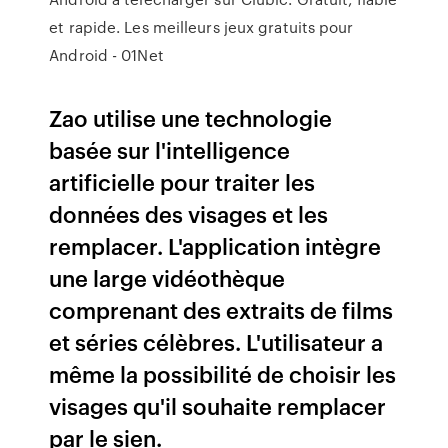
et rapide. Les meilleurs jeux gratuits pour
Android - 01Net
Zao utilise une technologie
basée sur l'intelligence
artificielle pour traiter les
données des visages et les
remplacer. L'application intègre
une large vidéothèque
comprenant des extraits de films
et séries célèbres. L'utilisateur a
même la possibilité de choisir les
visages qu'il souhaite remplacer
par le sien.