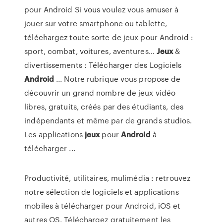
pour Android Si vous voulez vous amuser à
jouer sur votre smartphone ou tablette,
téléchargez toute sorte de jeux pour Android :
sport, combat, voitures, aventures…
Jeux
&
divertissements : Télécharger des Logiciels
Android
... Notre rubrique vous propose de
découvrir un grand nombre de jeux vidéo
libres, gratuits, créés par des étudiants, des
indépendants et même par de grands studios.
Les applications
jeux
pour
Android
à
télécharger ...
Productivité, utilitaires, mulimédia : retrouvez
notre sélection de logiciels et applications
mobiles à télécharger pour Android, iOS et
autres OS. Téléchargez gratuitement les