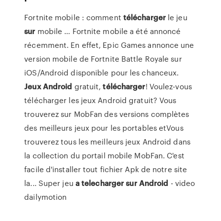
Fortnite mobile : comment
télécharger
le jeu
sur
mobile … Fortnite mobile a été annoncé
récemment. En effet, Epic Games annonce une
version mobile de Fortnite Battle Royale sur
iOS/Android disponible pour les chanceux.
Jeux
Android
gratuit,
télécharger
! Voulez-vous
télécharger les jeux Android gratuit? Vous
trouverez sur MobFan des versions complètes
des meilleurs jeux pour les portables etVous
trouverez tous les meilleurs jeux Android dans
la collection du portail mobile MobFan. C'est
facile d'installer tout fichier Apk de notre site
la... Super jeu
a
telecharger
sur
Android
- video
dailymotion