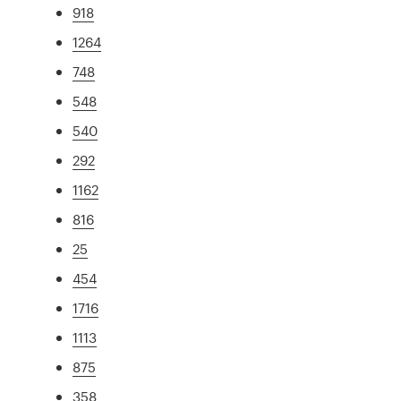
918
1264
748
548
540
292
1162
816
25
454
1716
1113
875
358