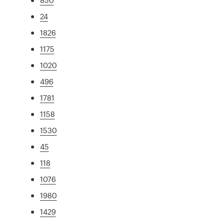
24
1826
1175
1020
496
1781
1158
1530
45
118
1076
1980
1429