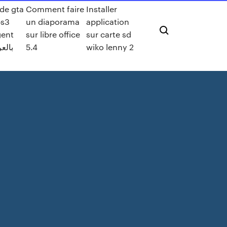
de gta
Comment faire
Installer
ps3
un diaporama
application
gent
sur libre office
sur carte sd
بالعر
5.4
wiko lenny 2