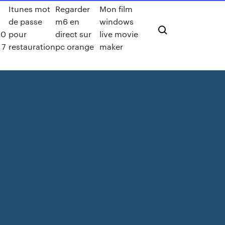
Itunes mot
Regarder
Mon film
de passe
m6 en
windows
.0
pour
direct sur
live movie
 7
restauration
pc orange
maker