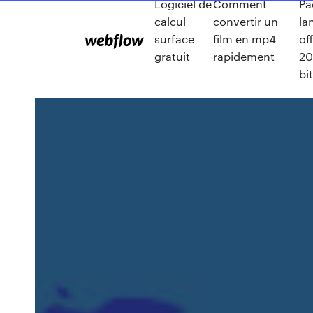
Logiciel de
Comment
Pa
calcul
convertir un
la
surface
film en mp4
of
gratuit
rapidement
20
bi