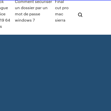
ck
Comment sécuriser
Final
ngue
un dossier par un
cut pro
fice
mot de passe
mac
19 64
windows 7
sierra
ts