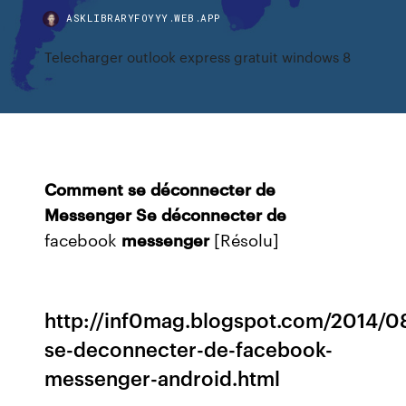
ASKLIBRARYFOYYY.WEB.APP
Telecharger outlook express gratuit windows 8
Comment
se
déconnecter
de
Messenger
Se
déconnecter
de
facebook
messenger
[Résolu]
http://inf0mag.blogspot.com/2014/
se-deconnecter-de-facebook-
messenger-android.html