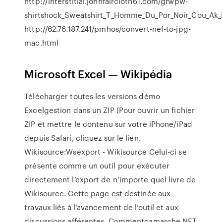
http://interstitial.johnfaircloth61.com/gfwpw-
shirtshock_Sweatshirt_T_Homme_Du_Por_Noir_Cou_Ak
http://62.76.187.241/pmhos/convert-nef-to-jpg-
mac.html
Microsoft Excel — Wikipédia
Télécharger toutes les versions démo
Excelgestion dans un ZIP (Pour ouvrir un fichier
ZIP et mettre le contenu sur votre iPhone/iPad
depuis Safari, cliquez sur le lien.
Wikisource:Wsexport - Wikisource
Celui-ci se
présente comme un outil pour exécuter
directement l’export de n’importe quel livre de
Wikisource. Cette page est destinée aux
travaux liés à l’avancement de l’outil et aux
discussions afférentes.
Commentcamarche.NET