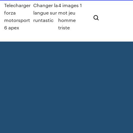
Telecharger
Changer la
4 images 1
forza
langue sur
mot jeu
motorsport
runtastic
homme
6 apex
triste